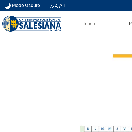
A+
Modo Oscuro
A
A-
Inicio
P
Calendario académico